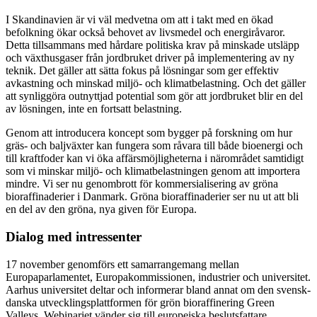
I Skandinavien är vi väl medvetna om att i takt med en ökad
befolkning ökar också behovet av livsmedel och energiråvaror.
Detta tillsammans med hårdare politiska krav på minskade utsläpp
och växthusgaser från jordbruket driver på implementering av ny
teknik. Det gäller att sätta fokus på lösningar som ger effektiv
avkastning och minskad miljö- och klimatbelastning. Och det gäller
att synliggöra outnyttjad potential som gör att jordbruket blir en del
av lösningen, inte en fortsatt belastning.
Genom att introducera koncept som bygger på forskning om hur
gräs- och baljväxter kan fungera som råvara till både bioenergi och
till kraftfoder kan vi öka affärsmöjligheterna i närområdet samtidigt
som vi minskar miljö- och klimatbelastningen genom att importera
mindre. Vi ser nu genombrott för kommersialisering av gröna
bioraffinaderier i Danmark. Gröna bioraffinaderier ser nu ut att bli
en del av den gröna, nya given för Europa.
Dialog med intressenter
17 november genomförs ett samarrangemang mellan
Europaparlamentet, Europakommissionen, industrier och universitet.
Aarhus universitet deltar och informerar bland annat om den svensk-
danska utvecklingsplattformen för grön bioraffinering Green
Valleys. Webinariet vänder sig till europeiska beslutsfattare,