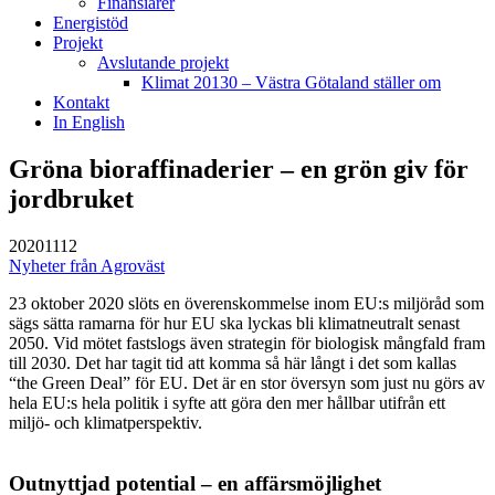
Finansiärer
Energistöd
Projekt
Avslutande projekt
Klimat 20130 – Västra Götaland ställer om
Kontakt
In English
Gröna bioraffinaderier – en grön giv för
jordbruket
20201112
Nyheter från Agroväst
23 oktober 2020 slöts en överenskommelse inom EU:s miljöråd som
sägs sätta ramarna för hur EU ska lyckas bli klimatneutralt senast
2050. Vid mötet fastslogs även strategin för biologisk mångfald fram
till 2030. Det har tagit tid att komma så här långt i det som kallas
“the Green Deal” för EU. Det är en stor översyn som just nu görs av
hela EU:s hela politik i syfte att göra den mer hållbar utifrån ett
miljö- och klimatperspektiv.
Outnyttjad potential – en affärsmöjlighet