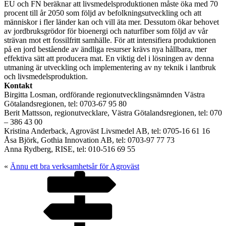
EU och FN beräknar att livsmedelsproduktionen måste öka med 70
procent till år 2050 som följd av befolkningsutveckling och att
människor i fler länder kan och vill äta mer. Dessutom ökar behovet
av jordbruksgrödor för bioenergi och naturfiber som följd av vår
strävan mot ett fossilfritt samhälle. För att intensifiera produktionen
på en jord bestående av ändliga resurser krävs nya hållbara, mer
effektiva sätt att producera mat. En viktig del i lösningen av denna
utmaning är utveckling och implementering av ny teknik i lantbruk
och livsmedelsproduktion.
Kontakt
Birgitta Losman, ordförande regionutvecklingsnämnden Västra
Götalandsregionen, tel: 0703-67 95 80
Berit Mattsson, regionutvecklare, Västra Götalandsregionen, tel: 070
– 386 43 00
Kristina Anderback, Agroväst Livsmedel AB, tel: 0705-16 61 16
Åsa Björk, Gothia Innovation AB, tel: 0703-97 77 73
Anna Rydberg, RISE, tel: 010-516 69 55
«
Ännu ett bra verksamhetsår för Agroväst