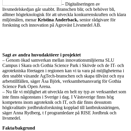
– Digitaliseringen av
livsmedelskedjan går snabbt. Branschen blir, och behöver bli,
alltmer högteknologisk för att utveckla konkurrenskraften och klara
miljömålen, menar
Kristina Anderback,
senior rådgivare för
forskning och innovation på Agroväst Livsmedel AB.
Sagt av andra huvudaktörer i projektet
– Genom ökad samverkan mellan innovationsmiljöerna SLU
Campus i Skara och Gothia Science Park i Skövde och de IT- och
agrotekniska företagen i regionen kan vi ta vara på möjligheterna i
den snabbt växande AgTech-branschen och skapa tillväxt och nya
arbetstillfällen, säger Åsa Björk, verksamhetsansvarig för Gothia
Science Park Open Arena.
– Nu får vi möjlighet att utveckla en helt ny typ av verksamhet som
inte finns någonstans i Sverige i dag. I Västsverige finns hög
kompetens inom agroteknik och IT, och där finns dessutom
högkvalitativ jordbruksforskning kopplad till lantbruksnäringen,
säger Anna Rydberg, t f programledare på RISE Jordbruk och
livsmedel.
Fakta/bakgrund