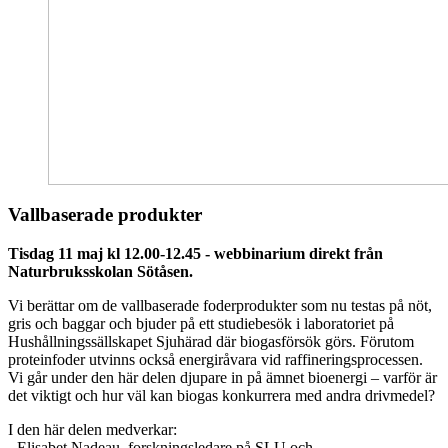
Vallbaserade produkter
Tisdag 11 maj kl 12.00-12.45 - webbinarium direkt från
Naturbruksskolan Sötåsen.
Vi berättar om de vallbaserade foderprodukter som nu testas på nöt,
gris och baggar och bjuder på ett studiebesök i laboratoriet på
Hushållningssällskapet Sjuhärad där biogasförsök görs. Förutom
proteinfoder utvinns också energiråvara vid raffineringsprocessen.
Vi går under den här delen djupare in på ämnet bioenergi – varför är
det viktigt och hur väl kan biogas konkurrera med andra drivmedel?
I den här delen medverkar:
- Elisabet Nadeau, forskningsledare på SLU och