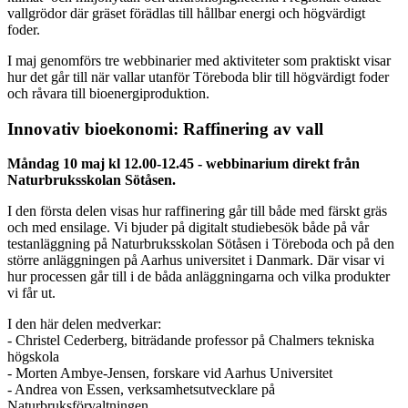
vallgrödor där gräset förädlas till hållbar energi och högvärdigt
foder.
I maj genomförs tre webbinarier med aktiviteter som praktiskt visar
hur det går till när vallar utanför Töreboda blir till högvärdigt foder
och råvara till bioenergiproduktion.
Innovativ bioekonomi: Raffinering av vall
Måndag 10 maj kl 12.00-12.45 - webbinarium direkt från
Naturbruksskolan Sötåsen.
I den första delen visas hur raffinering går till både med färskt gräs
och med ensilage. Vi bjuder på digitalt studiebesök både på vår
testanläggning på Naturbruksskolan Sötåsen i Töreboda och på den
större anläggningen på Aarhus universitet i Danmark. Där visar vi
hur processen går till i de båda anläggningarna och vilka produkter
vi får ut.
I den här delen medverkar:
- Christel Cederberg, biträdande professor på Chalmers tekniska
högskola
- Morten Ambye-Jensen, forskare vid Aarhus Universitet
- Andrea von Essen, verksamhetsutvecklare på
Naturbruksförvaltningen.