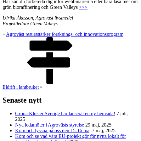
Här kan du förbereda dig inför webbinarierna eller bara läsa mer om
grön bioraffinering och Green Valleys
>>>
Ulrika Åkesson, Agroväst livsmedel
Projektledare Green Valleys
«
Agroväst resursstärker forsknings- och innovationsprogram
Eldrift i lantbruket
»
Senaste nytt
Gröna Kluster Sverige har lanserat en ny hemsida!
7 juli,
2025
Nya ledamöter i Agrovästs styrelse
29 maj, 2025
Kom och lyssna på oss den 15-16 maj
7 maj, 2025
Kom och se vad våra EU-projekt gör för nytta lokalt för