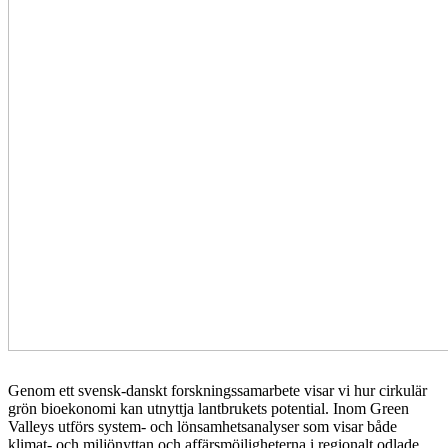
Genom ett svensk-danskt forskningssamarbete visar vi hur cirkulär
grön bioekonomi kan utnyttja lantbrukets potential. Inom Green
Valleys utförs system- och lönsamhetsanalyser som visar både
klimat- och miljönyttan och affärsmöjligheterna i regionalt odlade