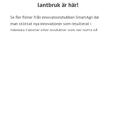
lantbruk är här!
Se fler filmer från innovationshubben SmartAgri där
man stöttat nya innovationer som resulterat i
tekniska tjänster eller produkter som ger nytta på
gårdsnivå.
Se fler filmer - YouTube
«
Missa inte vårens
Återkoppling från
studieresa inom
Bevattningsresan till
Bevattning till Halland
Halland
»
den 19-20 mars
Senaste nytt
Gröna Kluster Sverige har lanserat en ny hemsida!