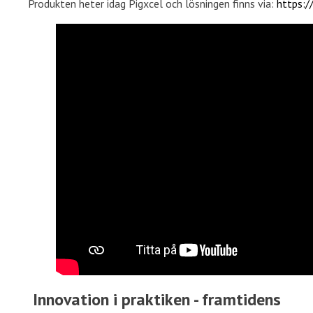
Produkten heter idag Pigxcel och lösningen finns via:
https:/
Innovation i praktiken - framtidens