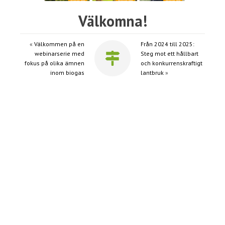
Välkomna!
«
Välkommen på en
Från 2024 till 2025:
webinarserie med
Steg mot ett hållbart
fokus på olika ämnen
och konkurrenskraftigt
inom biogas
lantbruk
»
Senaste nytt
Gröna Kluster Sverige har lanserat en ny hemsida!
7 juli, 2025
Nya ledamöter i Agrovästs styrelse
29 maj, 2025
Kom och lyssna på oss den 15-16 maj
7 maj, 2025
Kom och se vad våra EU-projekt gör för nytta lokalt
för framtidens lantbruk
7 maj, 2025