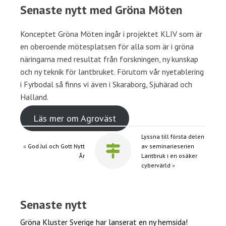
Senaste nytt med Gröna Möten
Konceptet Gröna Möten ingår i projektet KLIV som är
en oberoende mötesplatsen för alla som är i gröna
näringarna med resultat från forskningen, ny kunskap
och ny teknik för lantbruket. Förutom vår nyetablering
i Fyrbodal så finns vi även i Skaraborg, Sjuhärad och
Halland.
Läs mer om Agroväst
Lyssna till första delen
«
God Jul och Gott Nytt
av seminarieserien
År
Lantbruk i en osäker
cybervärld
»
Senaste nytt
Gröna Kluster Sverige har lanserat en ny hemsida!