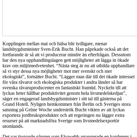
Kopplingen mellan mat och hälsa blir tydligare, menar
landsbygdsminister Sven-Erik Bucht. Han påpekade också att det
fortfarande är så att vi producerar mindre än efterfrågan. Dessutom
har den nya upphandlingslagen gett möjligheter att lägga in ökade
krav om miljömedvetenhet. “Nästa steg är nu att utbilda upphandlare
så vi styr dessa nya möjligheter mot mer svenskt och mer
ekologiskt”, fortsätter Bucht. “Lägger man där till det ökade intresset
för våra råvaror och ekologiska produkter i andra länder så har
svenska råvaruproducenter en fantastiskt framtid. Nyckeln till att
lyckas heter hållbar produktivitet genom hela livsmedelskedjan”,
säger en engagerad landsbygdsminister i sitt tal till gästerna på
Grand Hotell. Nyligen hemkommen från Berlin och Sveriges stora
satsning på Grüne Woche underströk Bucht vikten av att lyckas
exportera jordbruksprodukter och att regeringen nu lägger extra
resurser på att marknadsföra Sverige som livsmedelsexportör
utomlands.
Det var tjugonde gången som Ekowebb arrangerade en konferens i