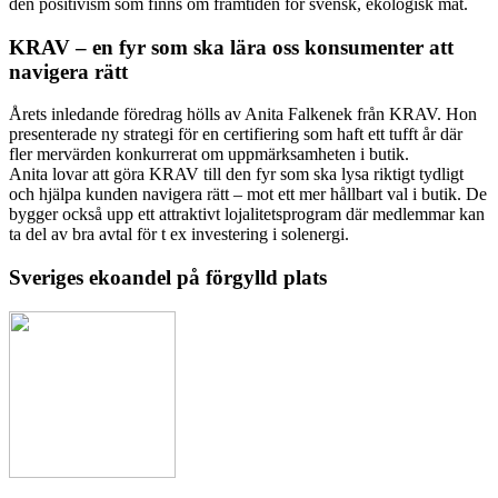
den positivism som finns om framtiden för svensk, ekologisk mat.
KRAV – en fyr som ska lära oss konsumenter att
navigera rätt
Årets inledande föredrag hölls av Anita Falkenek från KRAV. Hon
presenterade ny strategi för en certifiering som haft ett tufft år där
fler mervärden konkurrerat om uppmärksamheten i butik.
Anita lovar att göra KRAV till den fyr som ska lysa riktigt tydligt
och hjälpa kunden navigera rätt – mot ett mer hållbart val i butik. De
bygger också upp ett attraktivt lojalitetsprogram där medlemmar kan
ta del av bra avtal för t ex investering i solenergi.
Sveriges ekoandel på förgylld plats