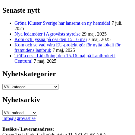
Senaste nytt
Gröna Kluster Sverige har lanserat en ny hemsida!
7 juli,
2025
Nya ledamöter i Agrovästs styrelse
29 maj, 2025
Kom och lyssna på oss den 15-16 maj
7 maj, 2025
Kom och se vad våra EU-projekt gör för nytta lokalt för
framtidens lantbruk
7 maj, 2025
Träffa oss i Lidköping den 15-16 maj på Lantbruket i
Centrum!
7 maj, 2025
Nyhetskategorier
Nyhetskategorier
Nyhetsarkiv
Nyhetsarkiv
info@agrovast.se
Besöks-/ Leveransadress:
Green Tech Park, Gråbrödragatan 11, 532 31 SKARA