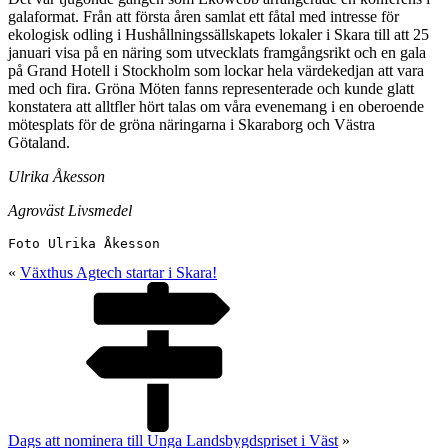
galaformat. Från att första åren samlat ett fåtal med intresse för
ekologisk odling i Hushållningssällskapets lokaler i Skara till att 25
januari visa på en näring som utvecklats framgångsrikt och en gala
på Grand Hotell i Stockholm som lockar hela värdekedjan att vara
med och fira. Gröna Möten fanns representerade och kunde glatt
konstatera att alltfler hört talas om våra evenemang i en oberoende
mötesplats för de gröna näringarna i Skaraborg och Västra
Götaland.
Ulrika Åkesson
Agroväst Livsmedel
Foto Ulrika Åkesson
«
Växthus Agtech startar i Skara!
Dags att nominera till Unga Landsbygdspriset i Väst
»