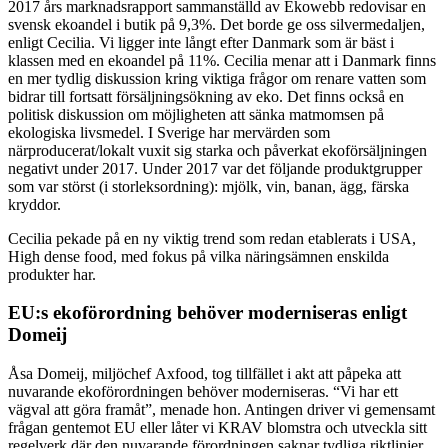
2017 års marknadsrapport sammanställd av Ekowebb redovisar en
svensk ekoandel i butik på 9,3%. Det borde ge oss silvermedaljen,
enligt Cecilia. Vi ligger inte långt efter Danmark som är bäst i
klassen med en ekoandel på 11%. Cecilia menar att i Danmark finns
en mer tydlig diskussion kring viktiga frågor om renare vatten som
bidrar till fortsatt försäljningsökning av eko. Det finns också en
politisk diskussion om möjligheten att sänka matmomsen på
ekologiska livsmedel. I Sverige har mervärden som
närproducerat/lokalt vuxit sig starka och påverkat ekoförsäljningen
negativt under 2017. Under 2017 var det följande produktgrupper
som var störst (i storleksordning): mjölk, vin, banan, ägg, färska
kryddor.
Cecilia pekade på en ny viktig trend som redan etablerats i USA,
High dense food, med fokus på vilka näringsämnen enskilda
produkter har.
EU:s ekoförordning behöver moderniseras enligt
Domeij
Åsa Domeij, miljöchef Axfood, tog tillfället i akt att påpeka att
nuvarande ekoförordningen behöver moderniseras. “Vi har ett
vägval att göra framåt”, menade hon. Antingen driver vi gemensamt
frågan gentemot EU eller låter vi KRAV blomstra och utveckla sitt
regelverk där den nuvarande förordningen saknar tydliga riktlinjer.