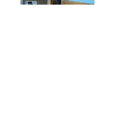
Föredragshållare och professor i Arbetsvetenskap på
SLU Peter Lundqvist
Dagen anordnades genom Forsknings- och
innovationsprogrammet
Framgångsrikt företagande
på Agroväst tillsammans med
Agroväst Gröna Möten
.
Ytterligare två tillfällen anordnas -
utanför Uddevalla och Borås
Inom programmet kommer vi att erbjuda ytterligare
två liknande dagar, den 6 december på Lanegården
utanför Uddevalla och den 7 februari i Boråstrakten.